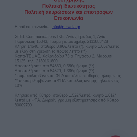
ΑΠΑΝΤΗΣΗ ΕΙΝΑΙ 1 ΤΗΛΕΦΩΝΗΜΑ
ΜΑΚΡΙΑ! ΜΙΛΗΣΕ ΜΕ ΤΗΝ ΣΜΑΡΩ
ΜΟΝΟ ΑΠΟ 0,72€/1’!
Αγόρασε χρόνο ομιλίας με έκπτωση τώρα!
κέρδισε καθοδήγηση και άμεσες απαντήσεις για
ερωτικά, ...
Η Ηλιακή Έκλειψη στον Λέοντα στις 12
Αυγούστου απαιτεί πειθαρχία και κόπο
από 4 ζώδια!
Η Ηλιακή Έκλειψη στον Λέοντα στις 12
Αυγούστου φέρνει προκλήσεις, ευθύνες και
απαιτεί πειθαρχία, ...