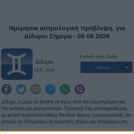
Ημερήσια αστρολογική πρόβλεψη, για
Δίδυμοι Σήμερα - 08 08 2026
Επίλεξε άλλο Ζώδιο
Δίδυμοι
Δίδυμοι
21/5 - 21/6
Δίδυμε, η μέρα σε βοηθά να βγεις από την εσωστρέφεια και
την ανάγκη για μοναχικότητα. Προσοχή στις αντιπαραθέσεις
με φιλικά πρόσωπα καθώς θα είναι άκρως συγκρουσιακές και
μπορεί να οδηγήσουν σε οριστικές ρήξεις και απομάκρυνση.