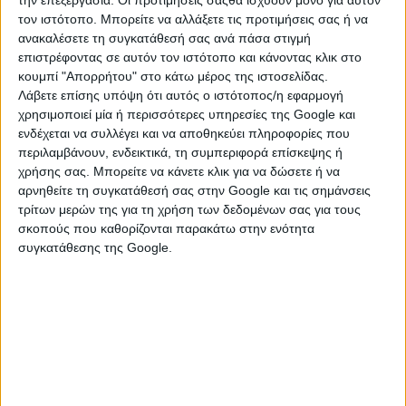
την επεξεργασία. Οι προτιμήσεις σαςθα ισχύουν μόνο για αυτόν
τον ιστότοπο. Μπορείτε να αλλάξετε τις προτιμήσεις σας ή να
Οι κόντρες για στόχους και φιλοδοξίες που έχεις μπορεί να
ανακαλέσετε τη συγκατάθεσή σας ανά πάσα στιγμή
είναι πολλές καθώς δεν θα διστάσεις να γίνεις αδιάλλακτος και
επιστρέφοντας σε αυτόν τον ιστότοπο και κάνοντας κλικ στο
συγκρουσιακός για να επιβάλεις τις δικές σου απόψεις. Καλά
κουμπί "Απορρήτου" στο κάτω μέρος της ιστοσελίδας.
θα κάνεις να αφήσεις το ομαδικό πνεύμα να επικρατήσει και να
Λάβετε επίσης υπόψη ότι αυτός ο ιστότοπος/η εφαρμογή
περιορίσεις απολυταρχικές τάσεις που τελικά δεν θα σε
χρησιμοποιεί μία ή περισσότερες υπηρεσίες της Google και
ωφελήσουν.
ενδέχεται να συλλέγει και να αποθηκεύει πληροφορίες που
περιλαμβάνουν, ενδεικτικά, τη συμπεριφορά επίσκεψης ή
χρήσης σας. Μπορείτε να κάνετε κλικ για να δώσετε ή να
αρνηθείτε τη συγκατάθεσή σας στην Google και τις σημάνσεις
τρίτων μερών της για τη χρήση των δεδομένων σας για τους
σκοπούς που καθορίζονται παρακάτω στην ενότητα
συγκατάθεσης της Google.