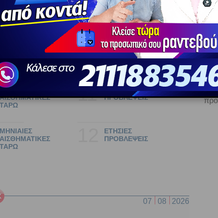
9
ΕΤΗΣΙΕΣ
ΑΡΘΡΑ ΓΙΑ ΣΧΕΣΕΙΣ
ΑΙΣΘΗΜΑΤΙΚΕΣ
ΚΑΙ ΕΡΩΤΑ
ΠΡΟΒΛΕΨΕΙΣ
10
ΑΣΤΡΟΛΟΓΙΚΟΣ
ΡΙΞΕ ΤΙΣ ΚΑΡΤΕΣ
ΧΑΡΤΗΣ
ΤΑΡΩ
Ε
11
ΕΒΔΟΜΑΔΙΑΙΕΣ
ΜΗΝΙΑΙΕΣ
να 
ΑΙΣΘΗΜΑΤΙΚΕΣ
ΠΡΟΒΛΕΨΕΙΣ
προ
ΤΑΡΩ
12
ΜΗΝΙΑΙΕΣ
ΕΤΗΣΙΕΣ
ΑΙΣΘΗΜΑΤΙΚΕΣ
ΠΡΟΒΛΕΨΕΙΣ
ΤΑΡΩ
07
08
2026