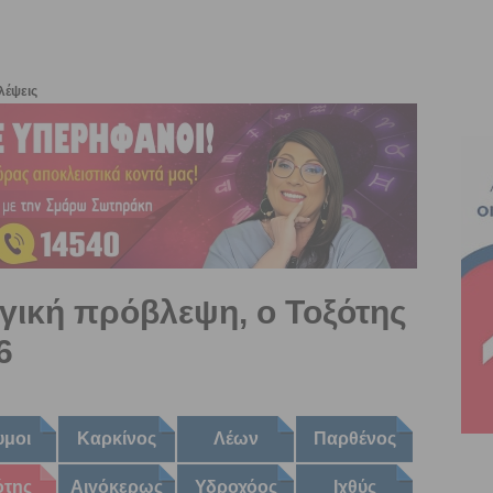
λέψεις
γική πρόβλεψη, ο Τοξότης
6
υμοι
Καρκίνος
Λέων
Παρθένος
ότης
Αιγόκερως
Υδροχόος
Ιχθύς