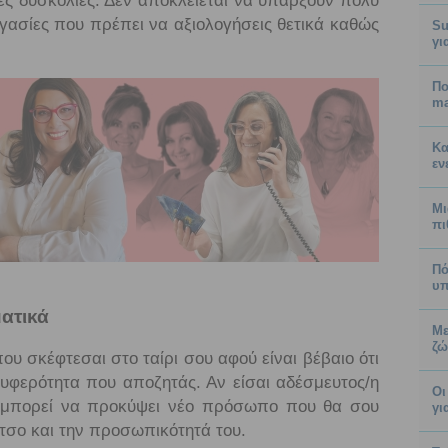
ιες δυσκολίες. Δεν αποκλείεται να υπάρξουν πολύ
ασίες που πρέπει να αξιολογήσεις θετικά καθώς
Su
γι
Πο
ma
Κα
εν
Μι
πι
Πό
υπ
ατικά
Με
ζώ
υ σκέφτεσαι στο ταίρι σου αφού είναι βέβαιο ότι
ρυφερότητα που αποζητάς. Αν είσαι αδέσμευτος/η
Οι
 μπορεί να προκύψει νέο πρόσωπο που θα σου
γι
ρτσο και την προσωπικότητά του.