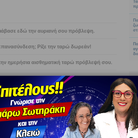
Τα
πρ
Πο
ζω
στ
 Διάβασε εδώ την αυριανή σου πρόβλεψη.
Πο
ς επανασύνδεση; Ρίξε την ταρώ δωρεάν!
αγ
δι
 την ημερήσια αισθηματική ταρώ πρόβλεψή σου.
ις εδώ την εβδομαδιαία σου πρόβλεψη.