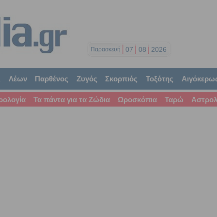
07
08
2026
Παρασκευή
ς
Λέων
Παρθένος
Ζυγός
Σκορπιός
Τοξότης
Αιγόκερω
ρολογία
Τα πάντα για τα Ζώδια
Ωροσκόπια
Ταρώ
Αστρολ