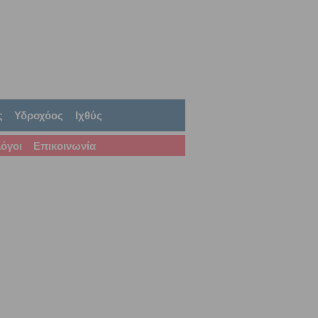
ς
Υδροχόος
Ιχθύς
όγοι
Επικοινωνία