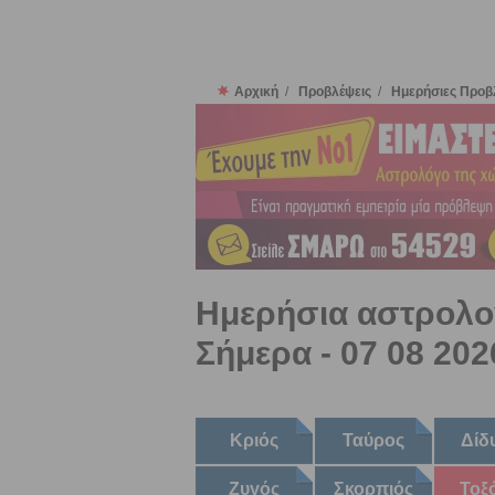
Αρχική
/
Προβλέψεις
/
Ημερήσιες Προβ
Ημερήσια αστρολο
Σήμερα - 07 08 202
Κριός
Ταύρος
Δίδ
Ζυγός
Σκορπιός
Τοξ